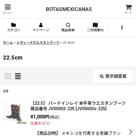
BOTASMEXICANAS
メニュー
カート
カテゴリ
マイページ
商品検索
ご利用案内
ホーム
>
レディースウエスタンブーツ
>
22.5cm
22.5cm
表示順変更
閉じる
5
件
表示数
:
【22.5】 バードインレイ 本牛革ウエスタンブーツ
商品番号 JV00003-225
[
JV00003x-225
]
41,000
円
(税込)
並び順
:
在庫わずか
【商品説明】 メキシコを代表する老舗ブラン