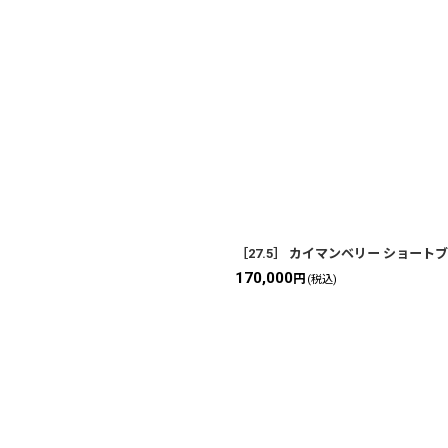
［27.5］ カイマンベリー ショートブー
170,000
円
(税込)