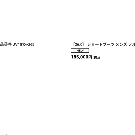
号 JV187X-265
［26.0］ ショートブーツ メンズ フル
185,000
円
(税込)