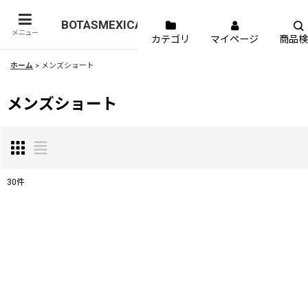
BOTASMEXICANAS
メニュー
カテゴリ
マイページ
商品検
ホーム
>
メンズショート
メンズショート
30
件
表示数
:
並び順
: