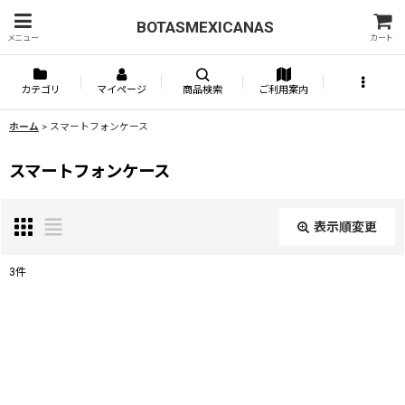
BOTASMEXICANAS
メニュー
カート
カテゴリ
マイページ
商品検索
ご利用案内
ホーム
>
スマートフォンケース
スマートフォンケース
表示順変更
閉じる
3
件
表示数
:
並び順
: