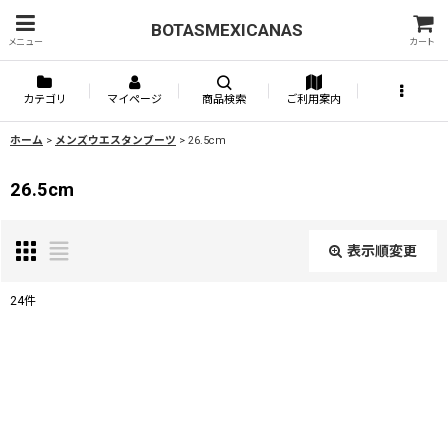
BOTASMEXICANAS
メニュー
カート
カテゴリ
マイページ
商品検索
ご利用案内
ホーム
>
メンズウエスタンブーツ
>
26.5cm
26.5cm
表示順変更
閉じる
24
件
表示数
:
並び順
: