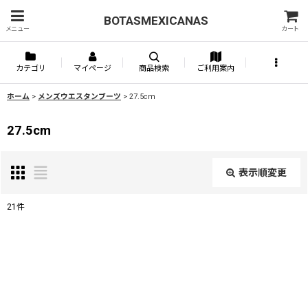
BOTASMEXICANAS
メニュー
カート
カテゴリ
マイページ
商品検索
ご利用案内
ホーム
>
メンズウエスタンブーツ
>
27.5cm
27.5cm
表示順変更
閉じる
21
件
表示数
:
並び順
: