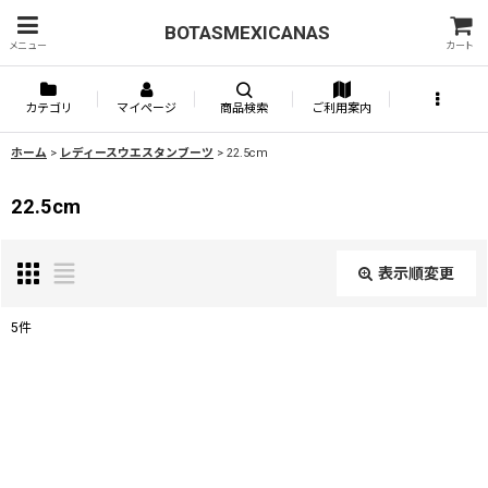
BOTASMEXICANAS
メニュー
カート
カテゴリ
マイページ
商品検索
ご利用案内
ホーム
>
レディースウエスタンブーツ
>
22.5cm
22.5cm
表示順変更
閉じる
5
件
表示数
:
並び順
: