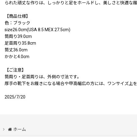
られた頑丈な作りは、しっかりと足をホールドし、美しさと快適な
【商品仕様】
色：ブラック
size26.0cm(USA 8.5 MEX 27.5cm)
筒周り39.0cm
足首周り35.8cm
筒丈36.0cm
かかと4.0cm
【ご注意】
筒周り・足首周りは、外側の寸法です。
厚手の靴下をお履きになる場合や甲高幅広の方には、ワンサイズ上
2025/7/20
ホーム