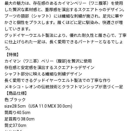
最大の魅力は、存在感のあるカイマンベリー（ワニ腹革）を使用
した贅沢な素材感と、重厚感を演出するスクエアトゥのデザイン。
ブーツの頸部（シャフト）には繊細な刺繍が施され、足元に華や
かさと個性をプラスします。履くほどに足に馴染み、快適さが増
していきます。
グッドイヤーウエルト製法により、優れた耐久性と履き心で、丁寧
に仕上げられた一足は、長く愛用できるパートナーとなるでしょ
う。
【特徴】
カイマン（ワニ革）ベリー（腹部)を贅沢に使用
存在感と安定感を演出するスクエアトゥデザイン
シャフト部分に映える繊細な刺繍デザイン
長く愛用できるグッドイヤーウエルト製法での丁寧な作り
メキシコ・レオンの伝統技術とクラフトマンシップが息づく一足
【商品仕様】
色:ブラック
size28.5cm（USA 11.0 MEX 30.0cm)
筒周り40.5cm
足首周り38.0cm
筒丈37.0cm